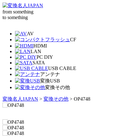
from something
to something
AV
CF
HDMI
LAN
PC DIY
SATA
USB CABLE
アンテナ
変換USB
変換その他
変換名人JAPAN
>
変換その他
>
OP4748