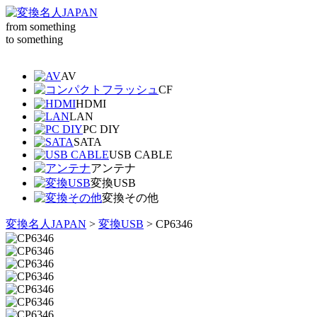
from something
to something
AV
CF
HDMI
LAN
PC DIY
SATA
USB CABLE
アンテナ
変換USB
変換その他
変換名人JAPAN
>
変換USB
>
CP6346