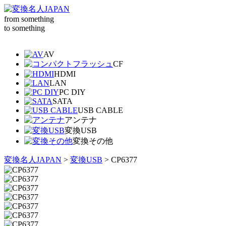
from something
to something
AV
CF
HDMI
LAN
PC DIY
SATA
USB CABLE
アンテナ
変換USB
変換その他
変換名人JAPAN
>
変換USB
>
CP6377