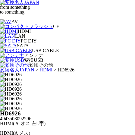
from something
to something
AV
CF
HDMI
LAN
PC DIY
SATA
USB CABLE
アンテナ
変換USB
変換その他
変換名人JAPAN
>
HDMI
>
HD6926
HD6926
4943508092596
HDMI(Ａ オス 左L字)
HDMI(A メス)