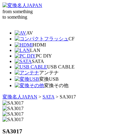
from something
to something
AV
CF
HDMI
LAN
PC DIY
SATA
USB CABLE
アンテナ
変換USB
変換その他
変換名人JAPAN
>
SATA
>
SA3017
SA3017