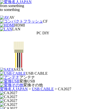
from something
to something
AV
CF
HDMI
LAN
PC DIY
SATA
USB CABLE
アンテナ
変換USB
変換その他
変換名人JAPAN
>
USB CABLE
>
CA2027