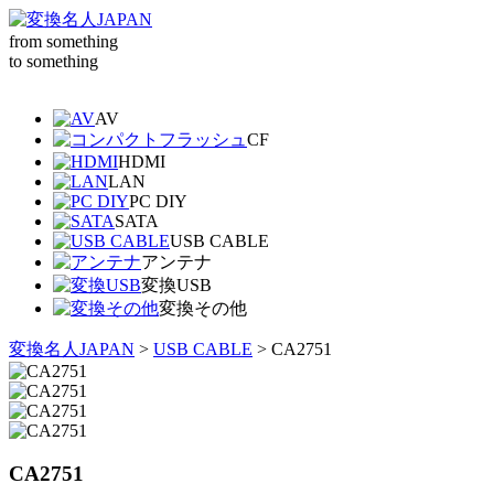
from something
to something
AV
CF
HDMI
LAN
PC DIY
SATA
USB CABLE
アンテナ
変換USB
変換その他
変換名人JAPAN
>
USB CABLE
>
CA2751
CA2751