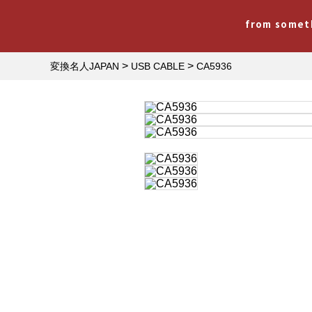
from somet
>
>
変換名人JAPAN
USB CABLE
CA5936