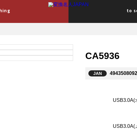
hing
to 
CA5936
494350809
USB3.0A
USB3.0A