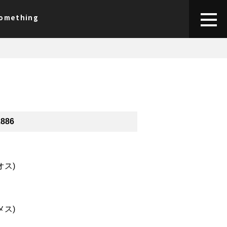
something
2886
(オス)
(メス)